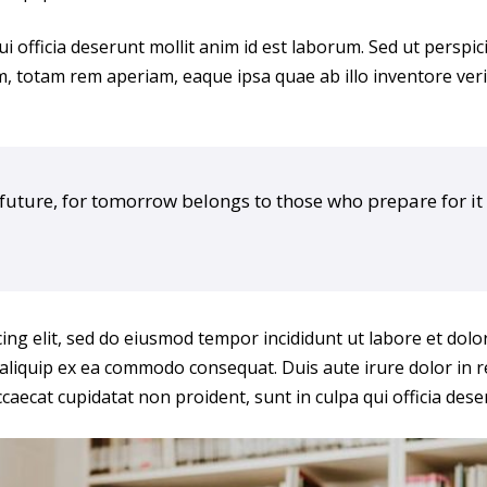
i officia deserunt mollit anim id est laborum. Sed ut perspic
otam rem aperiam, eaque ipsa quae ab illo inventore veritat
 future, for tomorrow belongs to those who prepare for it
cing elit, sed do eiusmod tempor incididunt ut labore et dol
 aliquip ex ea commodo consequat. Duis aute irure dolor in r
ccaecat cupidatat non proident, sunt in culpa qui officia dese